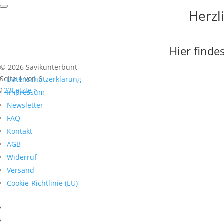
Herzl
Hier finde
© 2026 Savikunterbunt
Seite 1 von 6
Datenschutzerklärung
1
2
3
Letzte »
Impressum
Newsletter
FAQ
Kontakt
AGB
Widerruf
Versand
Cookie-Richtlinie (EU)