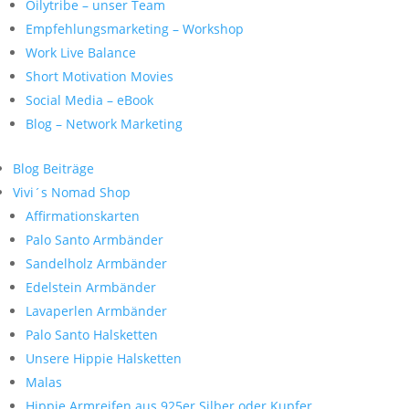
Oilytribe – unser Team
Empfehlungsmarketing – Workshop
Work Live Balance
Short Motivation Movies
Social Media – eBook
Blog – Network Marketing
Blog Beiträge
Vivi´s Nomad Shop
Affirmationskarten
Palo Santo Armbänder
Sandelholz Armbänder
Edelstein Armbänder
Lavaperlen Armbänder
Palo Santo Halsketten
Unsere Hippie Halsketten
Malas
Hippie Armreifen aus 925er Silber oder Kupfer