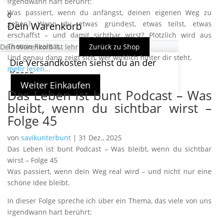
irgendwann hart berührt:
Was passiert, wenn du anfängst, deinen eigenen Weg zu
0
gehen? Wenn du etwas gründest, etwas teilst, etwas
Dein Warenkorb
erschaffst – und damit sichtbar wirst? Plötzlich wird aus
Theorie Realität.
Dein Warenkorb ist lehr
Zurück zu Shop
Und genau dann zeigt sich, wer wirklich hinter dir steht.
Die Versandkosten siehst du an der
mehr lesen...
Kasse
Weiter Einkaufen
Das Leben ist bunt Podcast – Was
bleibt, wenn du sichtbar wirst –
Folge 45
von
savikunterbunt
|
31 Dez., 2025
Das Leben ist bunt Podcast – Was bleibt, wenn du sichtbar
wirst – Folge 45
Was passiert, wenn dein Weg real wird – und nicht nur eine
schöne Idee bleibt.
In dieser Folge spreche ich über ein Thema, das viele von uns
irgendwann hart berührt: