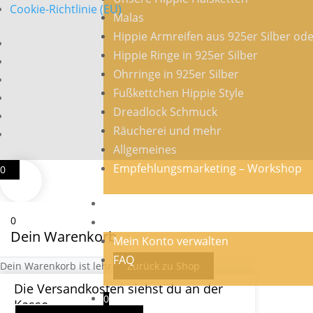
Cookie-Richtlinie (EU)
Malas
Hippie Armreifen aus 925er Silber od
Hippie Ringe in 925er Silber
Ohrringe in 925er Silber
Fußkettchen Hippie Style
Dreadlock Schmuck
Räucherei und mehr
Allgemeines
Empfehlungsmarketing – Workshop
0
Veranstaltungen
0
Mein Konto
Dein Warenkorb
Mein Konto verwalten
FAQ
Dein Warenkorb ist lehr
Zurück zu Shop
Die Versandkosten siehst du an der
0
Kasse