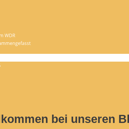
eim WDR
usammengefasst
6
llkommen bei unseren B