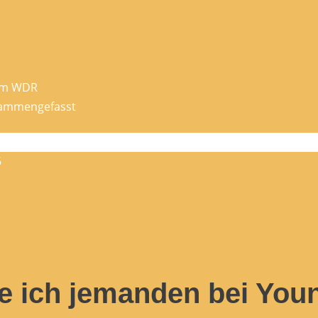
eim WDR
usammengefasst
6
e ich jemanden bei Youn