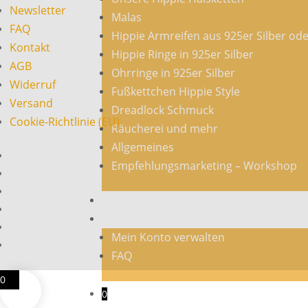
Newsletter
Malas
FAQ
Hippie Armreifen aus 925er Silber od
Kontakt
Hippie Ringe in 925er Silber
AGB
Ohrringe in 925er Silber
Widerruf
Fußkettchen Hippie Style
Versand
Dreadlock Schmuck
Cookie-Richtlinie (EU)
Räucherei und mehr
Allgemeines
Empfehlungsmarketing – Workshop
Veranstaltungen
Mein Konto
Mein Konto verwalten
FAQ
0
0