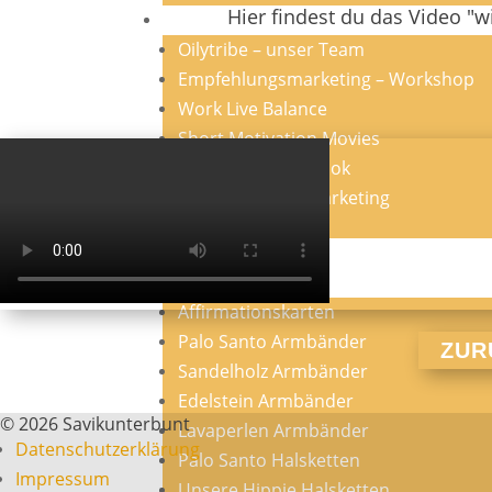
Hier findest du das Video "
Oil up your Network Business
Oilytribe – unser Team
Empfehlungsmarketing – Workshop
Work Live Balance
Short Motivation Movies
Social Media – eBook
Blog – Network Marketing
Blog Beiträge
Vivi´s Nomad Shop
Affirmationskarten
Palo Santo Armbänder
ZUR
Sandelholz Armbänder
Edelstein Armbänder
© 2026 Savikunterbunt
Lavaperlen Armbänder
Datenschutzerklärung
Palo Santo Halsketten
Impressum
Unsere Hippie Halsketten