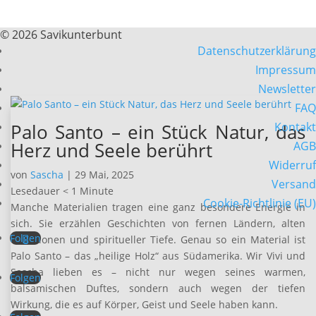
© 2026 Savikunterbunt
Datenschutzerklärung
Impressum
Newsletter
FAQ
Palo Santo – ein Stück Natur, das
Kontakt
Herz und Seele berührt
AGB
Widerruf
von
Sascha
|
29 Mai, 2025
Versand
Lesedauer
< 1
Minute
Cookie-Richtlinie (EU)
Manche Materialien tragen eine ganz besondere Energie in
sich. Sie erzählen Geschichten von fernen Ländern, alten
Folgen
Traditionen und spiritueller Tiefe. Genau so ein Material ist
Palo Santo – das „heilige Holz“ aus Südamerika. Wir Vivi und
Sascha lieben es – nicht nur wegen seines warmen,
Folgen
balsamischen Duftes, sondern auch wegen der tiefen
Wirkung, die es auf Körper, Geist und Seele haben kann.