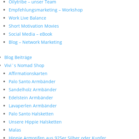
Oilytribe – unser Team
Empfehlungsmarketing – Workshop
Work Live Balance
Short Motivation Movies
Social Media – eBook
Blog – Network Marketing
Blog Beiträge
Vivi´s Nomad Shop
Affirmationskarten
Palo Santo Armbänder
Sandelholz Armbänder
Edelstein Armbänder
Lavaperlen Armbänder
Palo Santo Halsketten
Unsere Hippie Halsketten
Malas
Hippie Armreifen aus 925er Silber oder Kupfer