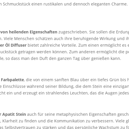
m Schmuckstück einen rustikalen und dennoch eleganten Charme. D
 von heilenden Eigenschaften
zugeschrieben. Sie sollen die Erdun
en. Viele Menschen schätzen auch ihre beruhigende Wirkung und i
er Öl Diffuser
bietet zahlreiche Vorteile. Zum einen ermöglicht es 
muckstück getragen werden können. Zum anderen ermöglicht die po
Öle, so dass man den Duft den ganzen Tag über genießen kann.
 Farbpalette
, die von einem sanften Blau über ein tiefes Grün bis 
e Einschlüsse während seiner Bildung, die dem Stein eine einzigart
cht ein und erzeugt ein strahlendes Leuchten, das die Augen jedes 
 Apatit Stein
auch für seine metaphysischen Eigenschaften geschätz
t, Klarheit zu finden und die Kommunikation zu verbessern. Viele 
as Selbstvertrauen zu stärken und das persönliche Wachstum zu f