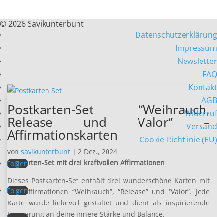
© 2026 Savikunterbunt
Datenschutzerklärung
Impressum
Newsletter
FAQ
Kontakt
AGB
Postkarten-Set “Weihrauch,
Widerruf
Release und Valor” –
Versand
Affirmationskarten
Cookie-Richtlinie (EU)
von
savikunterbunt
|
2 Dez., 2024
Postkarten-Set mit drei kraftvollen Affirmationen
Folgen
Dieses Postkarten-Set enthält drei wunderschöne Karten mit
Folgen
den Affirmationen “Weihrauch”, “Release” und “Valor”. Jede
Karte wurde liebevoll gestaltet und dient als inspirierende
Erinnerung an deine innere Stärke und Balance.