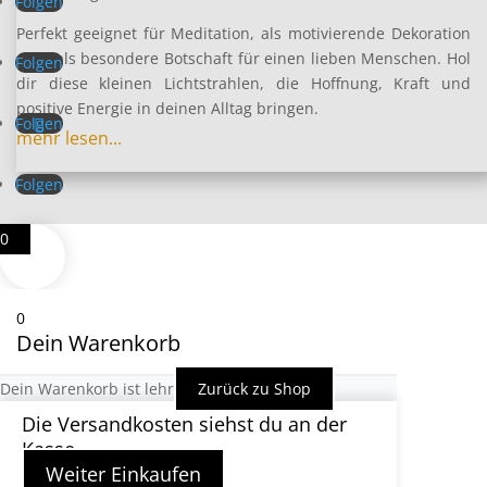
Folgen
Perfekt geeignet für Meditation, als motivierende Dekoration
oder als besondere Botschaft für einen lieben Menschen. Hol
Folgen
dir diese kleinen Lichtstrahlen, die Hoffnung, Kraft und
positive Energie in deinen Alltag bringen.
Folgen
mehr lesen...
Folgen
0
0
Dein Warenkorb
Dein Warenkorb ist lehr
Zurück zu Shop
Die Versandkosten siehst du an der
Kasse
Weiter Einkaufen