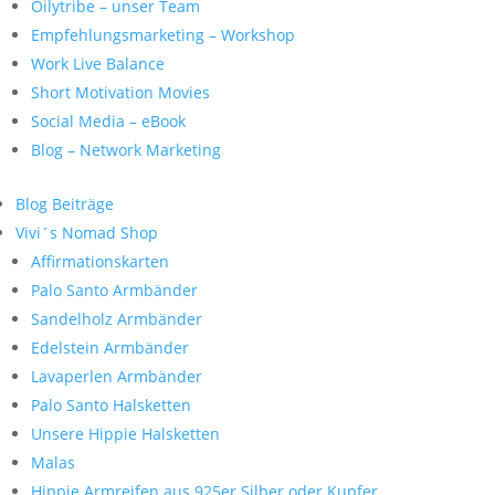
Oilytribe – unser Team
Empfehlungsmarketing – Workshop
Work Live Balance
Short Motivation Movies
Social Media – eBook
Blog – Network Marketing
Blog Beiträge
Vivi´s Nomad Shop
Affirmationskarten
Palo Santo Armbänder
Sandelholz Armbänder
Edelstein Armbänder
Lavaperlen Armbänder
Palo Santo Halsketten
Unsere Hippie Halsketten
Malas
Hippie Armreifen aus 925er Silber oder Kupfer